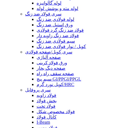
لوله گالوانیزه
لوله مته و پوشش لوله
سری فولاد ضد زنگ
لوله فولادی ضد زنگ
ورق استیل ضد زنگ
فولاد ضد زنگ گرد فولادی
فولاد ضد زنگ زاویه دار
سیم فولادی ضد زنگ
کویل / نوار فولادی ضد زنگ
سری کویل/صفحه فولادی
صفحه آلیاژی
ورق فولاد کربنی
صفحه دیگ بخار
صفحه سقف راه راه
سیم پیچ GI/PPGI/PPGL
کویل نورد گرم/HRC
سری پروفایل
فولاد زاویه
بخش فولاد
فولاد تخت
فولاد مخصوص شکل
کانال فولاد
I-Beam
فولاد مسیر