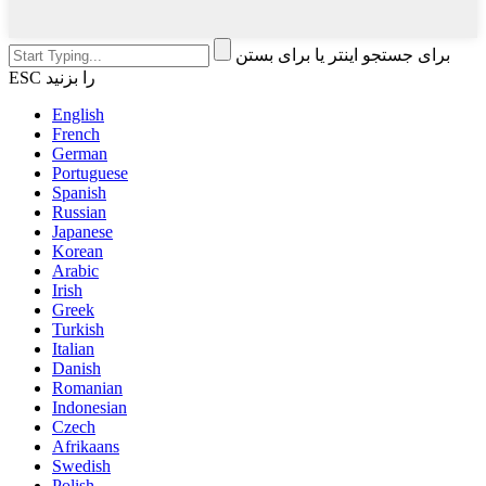
برای جستجو اینتر یا برای بستن
ESC را بزنید
English
French
German
Portuguese
Spanish
Russian
Japanese
Korean
Arabic
Irish
Greek
Turkish
Italian
Danish
Romanian
Indonesian
Czech
Afrikaans
Swedish
Polish