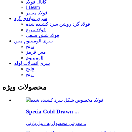
کانال فولاد
I-Beam
فولاد مسیر
سری فولادی گرد
فولاد گرد روشن سرد کشیده شده
فولاد مربع
فولاد شش ضلعی
سری آلومینیوم مس
برنج
مس قرمز
آلومینیوم
سری اتصالات لوله
فلنج
آرنج
محصولات ویژه
Specia Cold Drawn ...
معرفی محصول به دلیل پارتی...