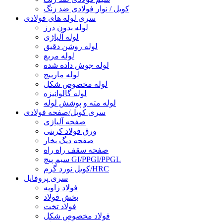
کویل / نوار فولادی ضد زنگ
سری لوله های فولادی
لوله بدون درز
لوله آلیاژی
لوله روشن دقیق
لوله مربع
لوله جوش داده شده
لوله مارپیچ
لوله مخصوص شکل
لوله گالوانیزه
لوله مته و پوشش لوله
سری کویل/صفحه فولادی
صفحه آلیاژی
ورق فولاد کربنی
صفحه دیگ بخار
صفحه سقف راه راه
سیم پیچ GI/PPGI/PPGL
کویل نورد گرم/HRC
سری پروفایل
فولاد زاویه
بخش فولاد
فولاد تخت
فولاد مخصوص شکل