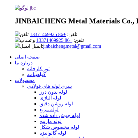
JINBAICHENG Metal Materials Co., 
تلفن:
+86 13371469925
تلفن:
+86 13371469925
jinbaichengmetal@gmail.com
ایمیل:
صفحه اصلی
درباره ما
تور کارخانه
گواهینامه
محصولات
سری لوله های فولادی
لوله بدون درز
لوله آلیاژی
لوله روشن دقیق
لوله مربع
لوله جوش داده شده
لوله مارپیچ
لوله مخصوص شکل
لوله گالوانیزه