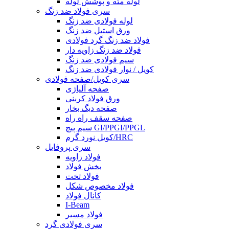
لوله مته و پوشش لوله
سری فولاد ضد زنگ
لوله فولادی ضد زنگ
ورق استیل ضد زنگ
فولاد ضد زنگ گرد فولادی
فولاد ضد زنگ زاویه دار
سیم فولادی ضد زنگ
کویل / نوار فولادی ضد زنگ
سری کویل/صفحه فولادی
صفحه آلیاژی
ورق فولاد کربنی
صفحه دیگ بخار
صفحه سقف راه راه
سیم پیچ GI/PPGI/PPGL
کویل نورد گرم/HRC
سری پروفایل
فولاد زاویه
بخش فولاد
فولاد تخت
فولاد مخصوص شکل
کانال فولاد
I-Beam
فولاد مسیر
سری فولادی گرد