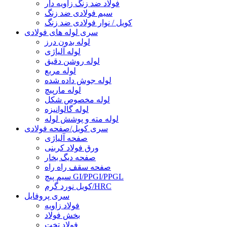
فولاد ضد زنگ زاویه دار
سیم فولادی ضد زنگ
کویل / نوار فولادی ضد زنگ
سری لوله های فولادی
لوله بدون درز
لوله آلیاژی
لوله روشن دقیق
لوله مربع
لوله جوش داده شده
لوله مارپیچ
لوله مخصوص شکل
لوله گالوانیزه
لوله مته و پوشش لوله
سری کویل/صفحه فولادی
صفحه آلیاژی
ورق فولاد کربنی
صفحه دیگ بخار
صفحه سقف راه راه
سیم پیچ GI/PPGI/PPGL
کویل نورد گرم/HRC
سری پروفایل
فولاد زاویه
بخش فولاد
فولاد تخت