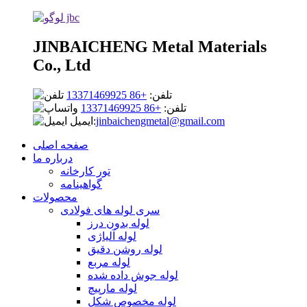
JINBAICHENG Metal Materials
Co., Ltd
تلفن:
+86 13371469925
تلفن:
+86 13371469925
jinbaichengmetal@gmail.com
ایمیل:
صفحه اصلی
درباره ما
تور کارخانه
گواهینامه
محصولات
سری لوله های فولادی
لوله بدون درز
لوله آلیاژی
لوله روشن دقیق
لوله مربع
لوله جوش داده شده
لوله مارپیچ
لوله مخصوص شکل