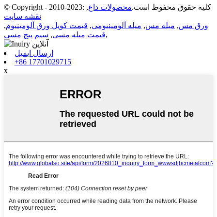
© Copyright - 2010-2023: کلیه حقوق محفوظ است.
محصولات داغ
,
نقشه سایت
ورق مس
,
میله مس
,
میله آلومینیومی
,
قیمت کویل ورق آلومینیوم
,
,
قیمت میله مسی
,
سیم پیچ مسی
ارسال ایمیل
+86 17701029715
x