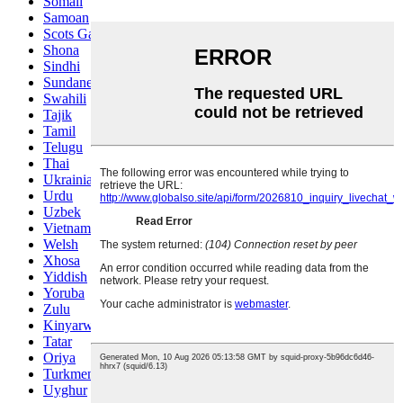
Somali
Samoan
Scots Gaelic
Shona
Sindhi
Sundanese
Swahili
Tajik
Tamil
Telugu
Thai
Ukrainian
Urdu
Uzbek
Vietnamese
Welsh
Xhosa
Yiddish
Yoruba
Zulu
Kinyarwanda
Tatar
Oriya
Turkmen
Uyghur