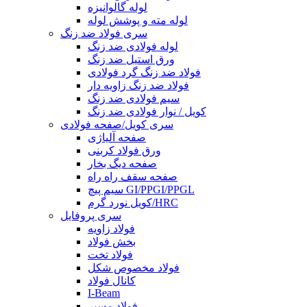
لوله گالوانیزه
لوله مته و پوشش لوله
سری فولاد ضد زنگ
لوله فولادی ضد زنگ
ورق استیل ضد زنگ
فولاد ضد زنگ گرد فولادی
فولاد ضد زنگ زاویه دار
سیم فولادی ضد زنگ
کویل / نوار فولادی ضد زنگ
سری کویل/صفحه فولادی
صفحه آلیاژی
ورق فولاد کربنی
صفحه دیگ بخار
صفحه سقف راه راه
سیم پیچ GI/PPGI/PPGL
کویل نورد گرم/HRC
سری پروفایل
فولاد زاویه
بخش فولاد
فولاد تخت
فولاد مخصوص شکل
کانال فولاد
I-Beam
فولاد مسیر