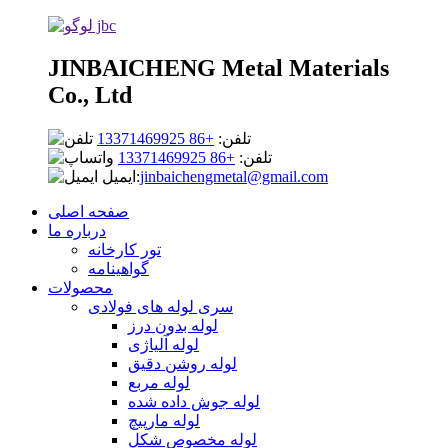
JINBAICHENG Metal Materials
Co., Ltd
تلفن:
+86 13371469925
تلفن:
+86 13371469925
jinbaichengmetal@gmail.com
ایمیل:
صفحه اصلی
درباره ما
تور کارخانه
گواهینامه
محصولات
سری لوله های فولادی
لوله بدون درز
لوله آلیاژی
لوله روشن دقیق
لوله مربع
لوله جوش داده شده
لوله مارپیچ
لوله مخصوص شکل