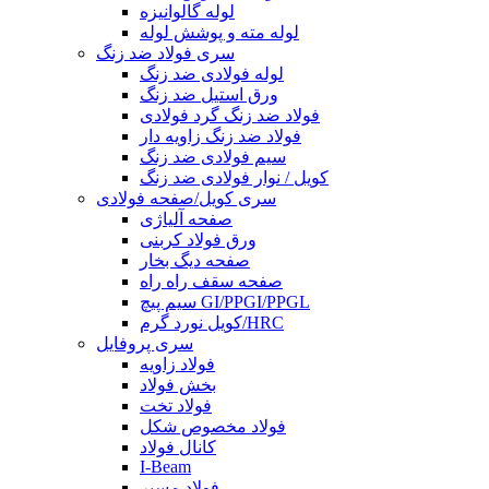
لوله گالوانیزه
لوله مته و پوشش لوله
سری فولاد ضد زنگ
لوله فولادی ضد زنگ
ورق استیل ضد زنگ
فولاد ضد زنگ گرد فولادی
فولاد ضد زنگ زاویه دار
سیم فولادی ضد زنگ
کویل / نوار فولادی ضد زنگ
سری کویل/صفحه فولادی
صفحه آلیاژی
ورق فولاد کربنی
صفحه دیگ بخار
صفحه سقف راه راه
سیم پیچ GI/PPGI/PPGL
کویل نورد گرم/HRC
سری پروفایل
فولاد زاویه
بخش فولاد
فولاد تخت
فولاد مخصوص شکل
کانال فولاد
I-Beam
فولاد مسیر