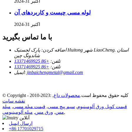
اکتبر 31-2024
لوله مسی چیست و کاربردهای آن
اکتبر 31-2024
با ما تماس بگیرید
اضافه کردن:
پارک لجستیک Huitong شهر LiaoCheng. استان
شاندونگ چین
تلفن:
+86 13371469925
تلفن:
+86 13371469925
jinbaichengmetal@gmail.com
ایمیل:
© Copyright - 2010-2023: کلیه حقوق محفوظ است.
محصولات داغ
,
نقشه سایت
قیمت کویل ورق آلومینیوم
,
سیم پیچ مسی
,
قیمت میله مسی
,
میله
,
مس
,
ورق مس
,
میله آلومینیومی
ارسال ایمیل
+86 17701029715