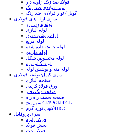
فولاد ضد زنگ زاویه دار
سیم فولادی ضد زنگ
کویل / نوار فولادی ضد زنگ
سری لوله های فولادی
لوله بدون درز
لوله آلیاژی
لوله روشن دقیق
لوله مربع
لوله جوش داده شده
لوله مارپیچ
لوله مخصوص شکل
لوله گالوانیزه
لوله مته و پوشش لوله
سری کویل/صفحه فولادی
صفحه آلیاژی
ورق فولاد کربنی
صفحه دیگ بخار
صفحه سقف راه راه
سیم پیچ GI/PPGI/PPGL
کویل نورد گرم/HRC
سری پروفایل
فولاد زاویه
بخش فولاد
فولاد تخت